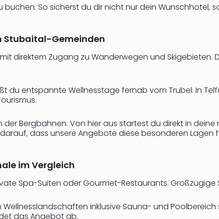
 zu buchen. So sicherst du dir nicht nur dein Wunschhotel, 
den Stubaital-Gemeinden
ge mit direktem Zugang zu Wanderwegen und Skigebieten. 
ßt du entspannte Wellnesstage fernab vom Trubel. In Telfe
Tourismus.
n der Bergbahnen. Von hier aus startest du direkt in dein
ir darauf, dass unsere Angebote diese besonderen Lagen f
ale im Vergleich
vate Spa-Suiten oder Gourmet-Restaurants. Großzügige 
gen Wellnesslandschaften inklusive Sauna- und Poolbereic
det das Angebot ab.