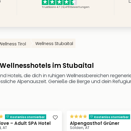
e
D
TrustScore 4.7 | 12,478
Bewertungen
Wellness Stubaital
Wellness Tirol
 Wellnesshotels im Stubaital
und Hotels, die dich in ruhigen Wellnessbereichen regeneri
ssliche Alpenauszeit. Genieße die Berge und dein Refugiu
Kostenlos stornierbar
Kostenlos stornierbar
love – Adult SPA Hotel
Alpengasthof Grüner
, AT
Sölden, AT