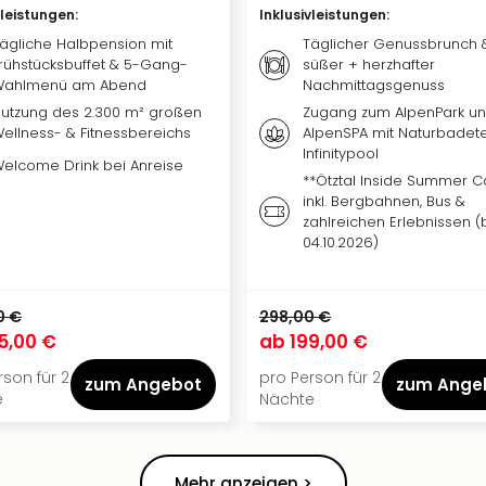
vleistungen
:
Inklusivleistungen
:
ägliche Halbpension mit
Täglicher Genussbrunch 
rühstücksbuffet & 5-Gang-
süßer + herzhafter
Wahlmenü am Abend
Nachmittagsgenuss
utzung des 2.300 m² großen
Zugang zum AlpenPark u
ellness- & Fitnessbereichs
AlpenSPA mit Naturbadete
Infinitypool
elcome Drink bei Anreise
**Ötztal Inside Summer C
inkl. Bergbahnen, Bus &
zahlreichen Erlebnissen (
04.10.2026)
0 €
298,00 €
5,00 €
ab
199,00 €
rson für 2
pro Person für 2
zum Angebot
zum Ange
e
Nächte
Mehr anzeigen >