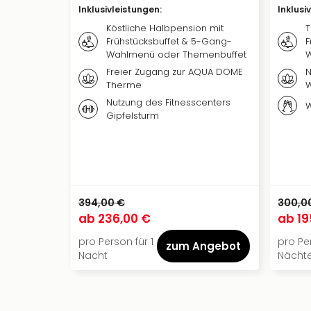
Inklusivleistungen
:
Inklusi
Köstliche Halbpension mit
T
Frühstücksbuffet & 5-Gang-
F
Wahlmenü oder Themenbuffet
Freier Zugang zur AQUA DOME
N
Therme
W
Nutzung des Fitnesscenters
W
Gipfelsturm
394,00 €
300,0
ab
236,00 €
ab
19
pro Person für 1
pro Pe
zum Angebot
Nacht
Nächt