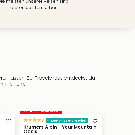
ie meisten unserer Reisen sind
kostenlos stornierbar
eren lassen. Bei Travelcircus entdeckst du
m in einem.
inkl. Frühstück
s
Kostenlos stornierbar
Krumers Alpin - Your Mountain
Hotel See
Oasis
Ratschings, I