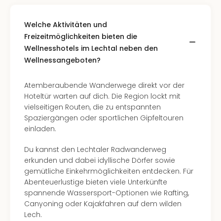
Kurz
Eur
Welche Aktivitäten und
Kurz
Belg
Freizeitmöglichkeiten bieten die
Kurz
Wellnesshotels im Lechtal neben den
Deu
Wellnessangeboten?
Kurz
Itali
Atemberaubende Wanderwege direkt vor der
Kurz
Hoteltür warten auf dich. Die Region lockt mit
Holl
vielseitigen Routen, die zu entspannten
Kurz
Spaziergängen oder sportlichen Gipfeltouren
Öste
einladen.
Kurz
Pole
Du kannst den Lechtaler Radwanderweg
Kurz
erkunden und dabei idyllische Dörfer sowie
Schw
gemütliche Einkehrmöglichkeiten entdecken. Für
alle
Abenteuerlustige bieten viele Unterkünfte
Ang
spannende Wassersport-Optionen wie Rafting,
Städ
Canyoning oder Kajakfahren auf dem wilden
Eur
Lech.