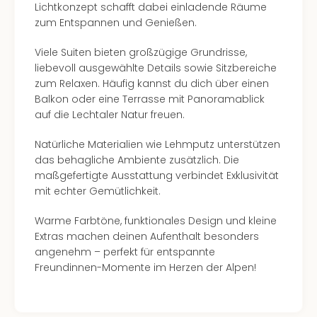
Lichtkonzept schafft dabei einladende Räume
Ang
zum Entspannen und Genießen.
Kurz
Kurz
Viele Suiten bieten großzügige Grundrisse,
Deu
liebevoll ausgewählte Details sowie Sitzbereiche
Kurz
zum Relaxen. Häufig kannst du dich über einen
Ost
Balkon oder eine Terrasse mit Panoramablick
Kurz
auf die Lechtaler Natur freuen.
Nor
Kurz
Natürliche Materialien wie Lehmputz unterstützen
Baye
das behagliche Ambiente zusätzlich. Die
Kurz
maßgefertigte Ausstattung verbindet Exklusivität
Harz
mit echter Gemütlichkeit.
Kurz
Sch
Warme Farbtöne, funktionales Design und kleine
Kurz
Extras machen deinen Aufenthalt besonders
Bod
angenehm – perfekt für entspannte
Kurz
Freundinnen-Momente im Herzen der Alpen!
Allg
alle
Ang