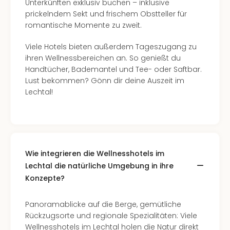
Unterkünften exklusiv buchen – inklusive
Ang
prickelndem Sekt und frischem Obstteller für
Spor
romantische Momente zu zweit.
Skiu
in
Viele Hotels bieten außerdem Tageszugang zu
Deu
ihren Wellnessbereichen an. So genießt du
Skiu
Handtücher, Bademantel und Tee- oder Saftbar.
in
Lust bekommen? Gönn dir deine Auszeit im
Öste
Lechtal!
Form
1
Reis
Konz
Konz
Pitbu
Wie integrieren die Wellnesshotels im
Karo
Lechtal die natürliche Umgebung in ihre
G
Konzepte?
Back
Boy
Panoramablicke auf die Berge, gemütliche
Disn
Rückzugsorte und regionale Spezialitäten: Viele
in
Wellnesshotels im Lechtal holen die Natur direkt