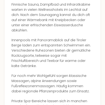
Even
Finnische Sauna, Dampfbad und Infrarotkabine
at
warten in vielen Wellnesshotels im Lechtal auf
War
dich. Nach dem Saunagang kannst du dich oft
Bros.
auf einer Wärmebank mit Kneipbecken oder
Stud
unter einer erfrischenden Eiswasserdusche
Tour
abkühlen.
Lon
Innenpools mit Panoramablick auf die Tiroler
–
Berge laden zum entspannten Schwimmen ein.
The
Verschiedene Ruhezonen bieten dir gemütliche
Mak
Rückzugsorte, teilweise sogar mit
of
Frischluftbereich und Teebar für warme oder
Harr
kalte Getränke.
Pott
Form
Für noch mehr Wohlgefühl sorgen klassische
1
Massagen, alpine Anwendungen sowie
Die
Fußreflexzonenmassagen. Häufig kommen
Auss
dabei regionale Pflanzenprodukte zum Einsatz.
Imme
Auss
Private Spa-Bereiche lassen sich in manchen
alle