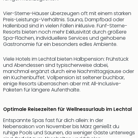
Sch
und
Vier-Sterne-Häuser überzeugen oft mit einem starken
das
Preis-Leistungs-Verhältnis. Sauna, Dampfbad oder
Biest
Hallenbad sind in vielen Fällen inklusive. Fünf-Sterne-
Wie
Resorts bieten noch mehr Exklusivität durch größere
Mari
Spa-Flächen, individuellere Services und gehobene
Ther
Gastronomie für ein besonders edles Ambiente.
Sta
Ente
Viele Hotels im Lechtal bieten Halbpension: Frühstück
Das
und Abendessen sind typischerweise dabei,
Pha
manchmal ergänzt durch eine Nachmittagsjause oder
der
ein Kuchenbuffet. Vollpension ist seltener buchbar,
Ope
einige Resorts überraschen aber mit All-Inclusive-
Köln
Paketen für längere Aufenthalte.
Tan
der
Vam
Optimale Reisezeiten für Wellnessurlaub im Lechtal
alle
Entspannte Spas fast für dich allein: In der
Ang
Nebensaison von November bis März genießt du
Sho
ruhige Pools und Saunen, da weniger Gäste unterwegs
&