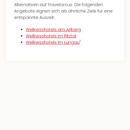
Haa
Alternativen auf Travelcircus. Die folgenden
Rot
Angebote eignen sich als ähnliche Ziele für eine
alle
entspannte Auszeit:
Ang
Itali
Wellnesshotels am Arlberg
Rom
Wellnesshotels im Pitztal
alle
Wellnesshotels im Lungau
"
Ang
Urla
Urla
Urla
in
Itali
Urla
am
See
Urla
am
Gar
Urla