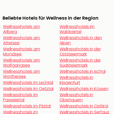
noc
meh
Frei
Beliebte Hotels für Wellness in der Region
Frei
Wellnesshotels am
Wellnesshotels im
Eur
Arlberg
Waldviertel
Frei
Wellnesshotels am
Wellnesshotels in den
Deu
Attersee
Alpen
Frei
Wellnesshotels am
Wellnesshotels in der
Nied
Mondsee
Oststeiermark
Frei
Wellnesshotels am
Wellnesshotels in der
Öste
Wolfgangsee
Südsteiermark
Frei
Wellnesshotels am
Wellnesshotels in Ischgl
Fran
Wörthersee
Musi
Wellnesshotels in
Wellnesshotels im Lechtal
Klagenfurt
&
Sho
Wellnesshotels im Oetztal
Wellnesshotels in Kössen
Musi
Wellnesshotels im
Wellnesshotels in
Starl
Passeiertal
Obertauern
Expr
Wellnesshotels im Pitztal
Wellnesshotels in Osttirol
Moul
Wellnesshotels im
Wellnesshotels in Serfaus