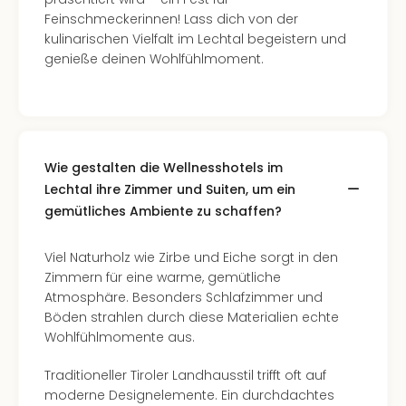
The
Feinschmeckerinnen! Lass dich von der
Sins
kulinarischen Vielfalt im Lechtal begeistern und
Bad
genieße deinen Wohlfühlmoment.
Sch
Tau
The
The
Eusk
Caro
Wie gestalten die Wellnesshotels im
The
Lechtal ihre Zimmer und Suiten, um ein
Aqu
gemütliches Ambiente zu schaffen?
Prag
Bali
Viel Naturholz wie Zirbe und Eiche sorgt in den
The
Zimmern für eine warme, gemütliche
The
Atmosphäre. Besonders Schlafzimmer und
Bad
Böden strahlen durch diese Materialien echte
Wöri
Wohlfühlmomente aus.
Rula
Eur
Traditioneller Tiroler Landhausstil trifft oft auf
Karl
moderne Designelemente. Ein durchdachtes
alle