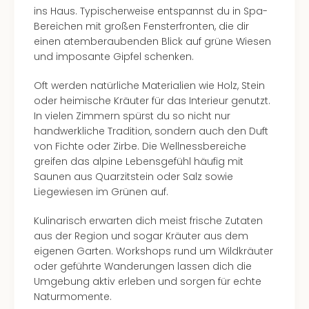
Con
ins Haus. Typischerweise entspannst du in Spa-
Schl
Bereichen mit großen Fensterfronten, die dir
Sch
einen atemberaubenden Blick auf grüne Wiesen
Konz
und imposante Gipfel schenken.
alle
Ang
Oft werden natürliche Materialien wie Holz, Stein
Fest
oder heimische Kräuter für das Interieur genutzt.
Glüc
In vielen Zimmern spürst du so nicht nur
Insel
handwerkliche Tradition, sondern auch den Duft
Mer
von Fichte oder Zirbe. Die Wellnessbereiche
Lun
greifen das alpine Lebensgefühl häufig mit
Black
Saunen aus Quarzitstein oder Salz sowie
Festi
Liegewiesen im Grünen auf.
Nibiri
Festi
Kulinarisch erwarten dich meist frische Zutaten
Ikar
aus der Region und sogar Kräuter aus dem
Festi
eigenen Garten. Workshops rund um Wildkräuter
alle
oder geführte Wanderungen lassen dich die
Ang
Umgebung aktiv erleben und sorgen für echte
Loca
Naturmomente.
Konz