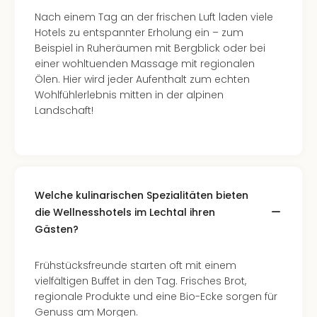
in
Nach einem Tag an der frischen Luft laden viele
Köln
Hotels zu entspannter Erholung ein – zum
Konz
Beispiel in Ruheräumen mit Bergblick oder bei
in
einer wohltuenden Massage mit regionalen
Düss
Ölen. Hier wird jeder Aufenthalt zum echten
Well
Wohlfühlerlebnis mitten in der alpinen
Well
Landschaft!
Deu
Allg
Baye
Wal
Baye
Welche kulinarischen Spezialitäten bieten
Bod
die Wellnesshotels im Lechtal ihren
Harz
Gästen?
Nor
NRW
Ost
Frühstücksfreunde starten oft mit einem
Sch
vielfältigen Buffet in den Tag. Frisches Brot,
alle
regionale Produkte und eine Bio-Ecke sorgen für
Ang
Genuss am Morgen.