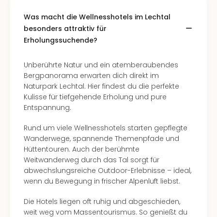
Mer
Ben
Was macht die Wellnesshotels im Lechtal
Mus
besonders attraktiv für
Stut
Erholungssuchende?
Pors
Mus
Unberührte Natur und ein atemberaubendes
Auto
Bergpanorama erwarten dich direkt im
Wolf
Naturpark Lechtal. Hier findest du die perfekte
BM
Kulisse für tiefgehende Erholung und pure
Mus
Entspannung.
in
Mün
Rund um viele Wellnesshotels starten gepflegte
Barb
Wanderwege, spannende Themenpfade und
Mus
Hüttentouren. Auch der berühmte
Tec
Weitwanderweg durch das Tal sorgt für
Spey
abwechslungsreiche Outdoor-Erlebnisse – ideal,
alle
wenn du Bewegung in frischer Alpenluft liebst.
Ang
Auss
Die Hotels liegen oft ruhig und abgeschieden,
Ga
weit weg vom Massentourismus. So genießt du