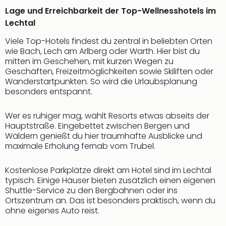
Qua
Lage und Erreichbarkeit der Top-Wellnesshotels im
Com
Lechtal
Club
Pret
Viele Top-Hotels findest du zentral in beliebten Orten
Wo
wie Bach, Lech am Arlberg oder Warth. Hier bist du
alle
mitten im Geschehen, mit kurzen Wegen zu
Ang
Geschäften, Freizeitmöglichkeiten sowie Skiliften oder
Wanderstartpunkten. So wird die Urlaubsplanung
TV
besonders entspannt.
Sho
ZDF
Fern
Wer es ruhiger mag, wählt Resorts etwas abseits der
Hauptstraße. Eingebettet zwischen Bergen und
in
Wäldern genießt du hier traumhafte Ausblicke und
Main
maximale Erholung fernab vom Trubel.
Stef
Raa
Kostenlose Parkplätze direkt am Hotel sind im Lechtal
Sho
typisch. Einige Häuser bieten zusätzlich einen eigenen
alle
Shuttle-Service zu den Bergbahnen oder ins
Ang
Ortszentrum an. Das ist besonders praktisch, wenn du
Fest
ohne eigenes Auto reist.
Dom