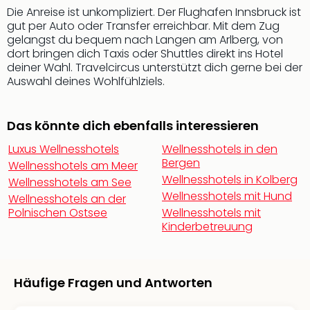
Fest
Die Anreise ist unkompliziert. Der Flughafen Innsbruck ist
Stör
gut per Auto oder Transfer erreichbar. Mit dem Zug
Fest
gelangst du bequem nach Langen am Arlberg, von
Mus
dort bringen dich Taxis oder Shuttles direkt ins Hotel
Fuld
deiner Wahl. Travelcircus unterstützt dich gerne bei der
Are
Auswahl deines Wohlfühlziels.
di
Ver
alle
Das könnte dich ebenfalls interessieren
Ang
Luxus Wellnesshotels
Wellnesshotels in den
Musi
Bergen
Wellnesshotels am Meer
Musi
Wellnesshotels in Kolberg
Wellnesshotels am See
Ham
Wellnesshotels mit Hund
alle
Wellnesshotels an der
Polnischen Ostsee
Wellnesshotels mit
Ang
Kinderbetreuung
Kultu
&
Spor
Mus
Häufige Fragen und Antworten
Tec
Sins