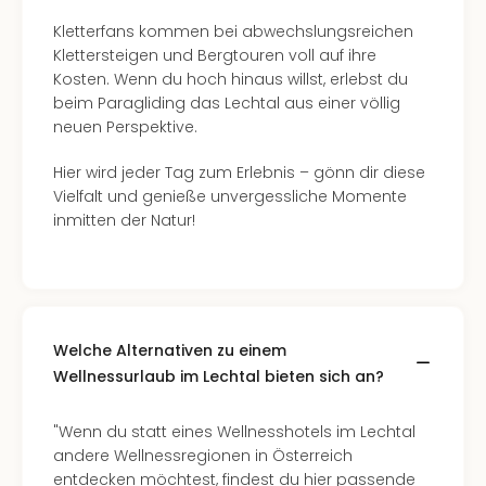
Lon
Paris
Kletterfans kommen bei abwechslungsreichen
Brüs
Klettersteigen und Bergtouren voll auf ihre
Prag
Kosten. Wenn du hoch hinaus willst, erlebst du
Bud
beim Paragliding das Lechtal aus einer völlig
Wie
neuen Perspektive.
alle
Ang
Hier wird jeder Tag zum Erlebnis – gönn dir diese
Deu
Vielfalt und genieße unvergessliche Momente
Köln
inmitten der Natur!
Ham
Berli
Leip
Dre
Fran
Welche Alternativen zu einem
Mün
Wellnessurlaub im Lechtal bieten sich an?
alle
Ang
Nied
"Wenn du statt eines Wellnesshotels im Lechtal
Ams
andere Wellnessregionen in Österreich
Den
entdecken möchtest, findest du hier passende