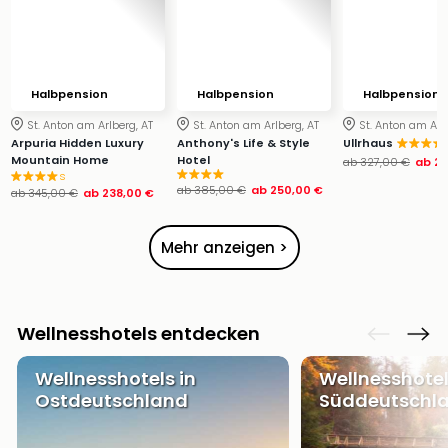
Ang
Wass
Trop
Isla
Halbpension
Halbpension
Halbpension
The
Erdi
St. Anton am Arlberg, AT
St. Anton am Arlberg, AT
St. Anton am Arl
Rula
Arpuria Hidden Luxury
Anthony's Life & Style
Ullrhaus
Mountain Home
Hotel
ab
327,00 €
ab
22
Bad
s
Sch
ab
385,00 €
ab
250,00 €
ab
345,00 €
ab
238,00 €
aqu
The
Mehr anzeigen >
Sins
alle
Ang
Zoo
Wellnesshotels entdecken
&
Safa
Wellnesshotels in
Wellnesshotel
Erle
Ostdeutschland
Süddeutschl
Zoo
Han