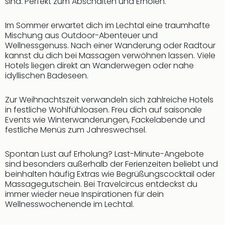
sind. Perfekt zum Abschalten und Erholen.
Thea
ABB
Im Sommer erwartet dich im Lechtal eine traumhafte
Voy
Mischung aus Outdoor-Abenteuer und
in
Wellnessgenuss. Nach einer Wanderung oder Radtour
Lon
kannst du dich bei Massagen verwöhnen lassen. Viele
Harr
Hotels liegen direkt an Wanderwegen oder nahe
Pott
idyllischen Badeseen.
Thea
Lon
Zur Weihnachtszeit verwandeln sich zahlreiche Hotels
GOP
in festliche Wohlfühloasen. Freu dich auf saisonale
Vari
Events wie Winterwanderungen, Fackelabende und
Thea
festliche Menüs zum Jahreswechsel.
Frie
Pala
Spontan Lust auf Erholung? Last-Minute-Angebote
Berli
sind besonders außerhalb der Ferienzeiten beliebt und
Fest
beinhalten häufig Extras wie Begrüßungscocktail oder
Massagegutschein. Bei Travelcircus entdeckst du
Neu
immer wieder neue Inspirationen für dein
Fest
Wellnesswochenende im Lechtal.
Bad
Bad