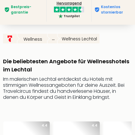
Hervorragend
Slag
Bestpreis­
Kostenlos
Eftel
garantie
stornierbar
Trustpilot
LEG
Deu
Parc
Astér
...
Wellness Lechtal
Wellness
Rast
Lan
Baye
Die beliebtesten Angebote für Wellnesshotels
Park
im Lechtal
Plop
Deu
Im malerischen Lechtal entdeckst du Hotels mit
stimmigen Wellnessangeboten für deine Auszeit. Bei
(eh
Travelcircus findest du handverlesene Häuser, in
Holi
denen du Körper und Geist in Einklang bringst.
Park
Tivol
Kop
Futu
Bela
4.4
4.4
alle