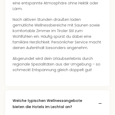
Of
eine entspannte Atmosphäre ohne Hektik oder
Thro
Lärm.
Stud
Tour
Nach aktiven Stunden draußen laden
Swar
gemütliche Wellnessbereiche mit Saunen sowie
Krist
komfortable Zimmer im Tiroler Stil zum
Mini
Wohlfühlen ein. Häufig spürst du dabei eine
Wun
familiäre Herzlichkeit: Persönlicher Service macht
Ham
deinen Aufenthalt besonders angenehm.
War
Bros.
Abgerundet wird dein Urlaubserlebnis durch
Stud
regionale Spezialitäten aus der Umgebung – so
Tour
schmeckt Entspannung gleich doppelt gut!
Lon
–
The
Mak
of
Welche typischen Wellnessangebote
Harr
bieten die Hotels im Lechtal an?
Pott
An