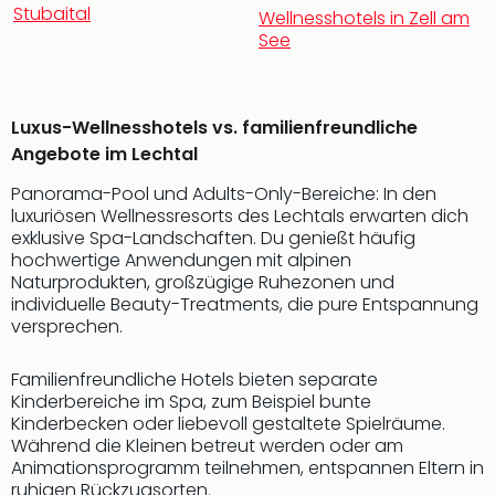
Rou
Stubaital
Wellnesshotels in Zell am
Das
See
Musi
Köni
der
Luxus-Wellnesshotels vs. familienfreundliche
Löw
Angebote im Lechtal
Die
Eisk
Panorama-Pool und Adults-Only-Bereiche: In den
Tarz
luxuriösen Wellnessresorts des Lechtals erwarten dich
MJ
exklusive Spa-Landschaften. Du genießt häufig
–
hochwertige Anwendungen mit alpinen
Das
Naturprodukten, großzügige Ruhezonen und
Mich
individuelle Beauty-Treatments, die pure Entspannung
versprechen.
Jac
Musi
Der
Familienfreundliche Hotels bieten separate
Teuf
Kinderbereiche im Spa, zum Beispiel bunte
Kinderbecken oder liebevoll gestaltete Spielräume.
träg
Während die Kleinen betreut werden oder am
Pra
Animationsprogramm teilnehmen, entspannen Eltern in
Die
ruhigen Rückzugsorten.