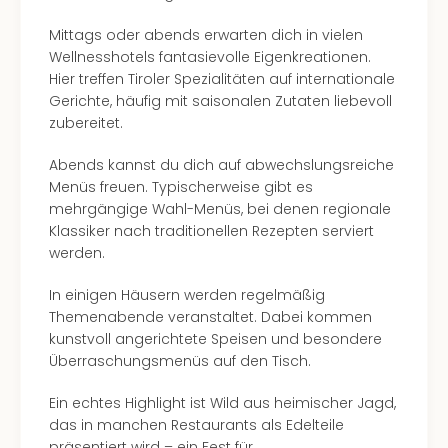
Well
Eur
Mittags oder abends erwarten dich in vielen
Deu
Wellnesshotels fantasievolle Eigenkreationen.
Itali
Hier treffen Tiroler Spezialitäten auf internationale
Nied
Gerichte, häufig mit saisonalen Zutaten liebevoll
Öste
zubereitet.
Pole
Südt
Abends kannst du dich auf abwechslungsreiche
Mar
Menüs freuen. Typischerweise gibt es
Karl
mehrgängige Wahl-Menüs, bei denen regionale
alle
Klassiker nach traditionellen Rezepten serviert
Ang
werden.
The
The
In einigen Häusern werden regelmäßig
Erdi
Themenabende veranstaltet. Dabei kommen
Trop
kunstvoll angerichtete Speisen und besondere
Isla
Überraschungsmenüs auf den Tisch.
The
Ein echtes Highlight ist Wild aus heimischer Jagd,
Bad
das in manchen Restaurants als Edelteile
Wöri
präsentiert wird – ein Fest für