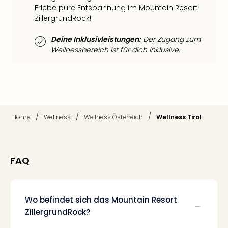
Fest
Erlebe pure Entspannung im Mountain Resort
Stör
ZillergrundRock!
Fest
Mus
Deine Inklusivleistungen:
Der Zugang zum
Fuld
Wellnessbereich ist für dich inklusive.
Are
di
Ver
alle
Ang
Musi
/
/
/
Home
Wellness
Wellness Österreich
Wellness Tirol
Musi
Ham
alle
Ang
FAQ
Kultu
&
Spor
Wo befindet sich das ​​​​​​​Mountain Resort
Mus
ZillergrundRock?
Tec
Sins