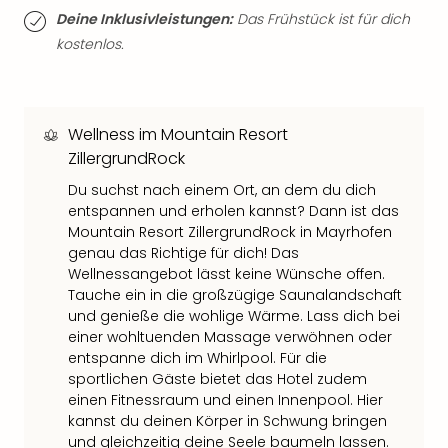
Qua
Deine Inklusivleistungen:
Das Frühstück ist für dich
Com
kostenlos.
Club
Pret
Wo
alle
Wellness im ​​​​​​​Mountain Resort
Ang
ZillergrundRock
TV
Sho
Du suchst nach einem Ort, an dem du dich
ZDF
entspannen und erholen kannst? Dann ist das
Fern
Mountain Resort ZillergrundRock in Mayrhofen
in
genau das Richtige für dich! Das
Main
Wellnessangebot lässt keine Wünsche offen.
Stef
Tauche ein in die großzügige Saunalandschaft
Raa
und genieße die wohlige Wärme. Lass dich bei
einer wohltuenden Massage verwöhnen oder
Sho
entspanne dich im Whirlpool. Für die
alle
sportlichen Gäste bietet das Hotel zudem
Ang
einen Fitnessraum und einen Innenpool. Hier
Fest
kannst du deinen Körper in Schwung bringen
Dom
und gleichzeitig deine Seele baumeln lassen.