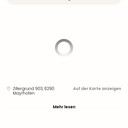
Sere
Park
Allw
Müns
Zoo
Leip
Safa
Beek
Ber
ZOO
Erle
Gels
Welt
Wal
Zillergrund 903
,
6290
Auf der Karte anzeigen
Nau
Mayrhofen
Aqu
Zool
Mehr lesen
Gar
Berli
alle
Ang