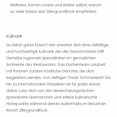
Thea
Wellness. Komm vorbei und erlebe selbst, warum
ABB
so viele Gäste das ZillergrundRock empfehlen!
Voy
in
Lon
Harr
Kulinarik
Pott
Thea
Du liebst gutes Essen? Hier erwartet dich eine vielfältige
Lon
und hochwertige Kulinarik, die alle Geschmäcker trifft.
GOP
Genieße regionale Spezialitäten im gemütlichen
Vari
Ambiente des Restaurants. Das Küchenteam zaubert
Thea
mit frischen Zutaten köstliche Gerichte, die dich
Frie
begeistern werden. Von deftigen Tiroler Schmankerln bis
Pala
hin zu internationalen Klassikern ist für jeden etwas
Berli
Fest
dabei. Lass dich von der abwechslungsreichen
Neu
Speisekarte überraschen und erlebe kulinarische
Fest
Höhepunkte während deines Aufenthalts im Mountain
Bad
Resort ZillergrundRock.
Bad