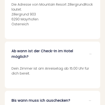
Mer
Die Adresse von ​​​​​​​Mountain Resort ZillergrundRock
Ben
lautet:
Mus
Zillergrund 903
Stut
6290 Mayrhofen
Pors
Österreich
Mus
Auto
Wolf
BM
Mus
Ab wann ist der Check-In im Hotel
in
möglich?
Mün
Barb
Dein Zimmer ist am Anreisetag ab 15:00 Uhr für
Mus
dich bereit.
Tec
Spey
alle
Ang
Auss
Bis wann muss ich auschecken?
Ga