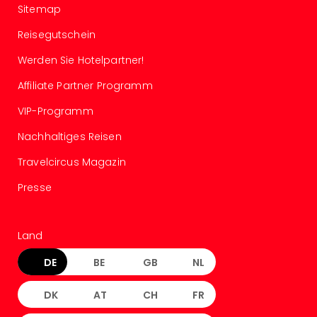
Sitemap
Even
at
Reisegutschein
War
Werden Sie Hotelpartner!
Bros.
Stud
Affiliate Partner Programm
Tour
Lon
VIP-Programm
–
Nachhaltiges Reisen
The
Mak
Travelcircus Magazin
of
Harr
Presse
Pott
Form
1
Land
Die
DE
BE
GB
NL
Auss
Imme
Auss
DK
AT
CH
FR
alle