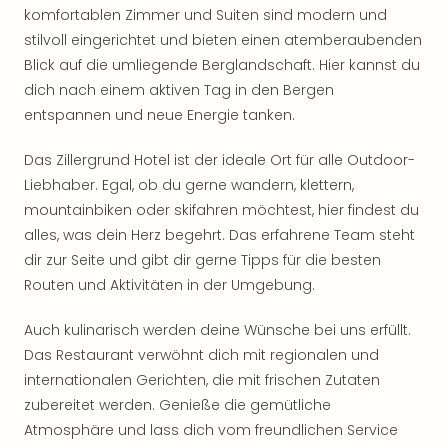
Rou
komfortablen Zimmer und Suiten sind modern und
Das
stilvoll eingerichtet und bieten einen atemberaubenden
Musi
Blick auf die umliegende Berglandschaft. Hier kannst du
Köni
dich nach einem aktiven Tag in den Bergen
der
entspannen und neue Energie tanken.
Löw
Die
Das Zillergrund Hotel ist der ideale Ort für alle Outdoor-
Eisk
Liebhaber. Egal, ob du gerne wandern, klettern,
Tarz
MJ
mountainbiken oder skifahren möchtest, hier findest du
–
alles, was dein Herz begehrt. Das erfahrene Team steht
Das
dir zur Seite und gibt dir gerne Tipps für die besten
Mich
Routen und Aktivitäten in der Umgebung.
Jac
Musi
Auch kulinarisch werden deine Wünsche bei uns erfüllt.
Der
Das Restaurant verwöhnt dich mit regionalen und
Teuf
internationalen Gerichten, die mit frischen Zutaten
träg
zubereitet werden. Genieße die gemütliche
Pra
Die
Atmosphäre und lass dich vom freundlichen Service