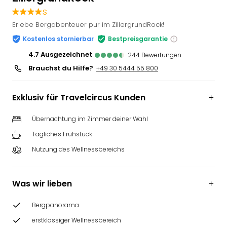
Slag
s
Eftel
Erlebe Bergabenteuer pur im ZillergrundRock!
LEG
Kostenlos stornierbar
Bestpreisgarantie
Deu
Parc
4.7
ausgezeichnet
244
Bewertungen
Astér
Brauchst du Hilfe?
+49 30 5444 55 800
Rast
Lan
Exklusiv für Travelcircus Kunden
Baye
Park
Übernachtung im Zimmer deiner Wahl
Plop
Deu
Tägliches Frühstück
(eh
Nutzung des Wellnessbereichs
Holi
Park
Tivol
Was wir lieben
Kop
Futu
Bergpanorama
Bela
erstklassiger Wellnessbereich
alle