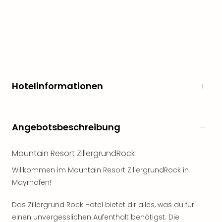
noc
meh
Frei
Frei
Eur
Frei
Deu
Hotelinformationen
Frei
Nied
Frei
Öste
Angebotsbeschreibung
Frei
Fran
Musi
​​​​​​​Mountain Resort ZillergrundRock
&
Willkommen im Mountain Resort ZillergrundRock in
Sho
Mayrhofen!
Musi
Starl
Das Zillergrund Rock Hotel bietet dir alles, was du für
Expr
Moul
einen unvergesslichen Aufenthalt benötigst. Die