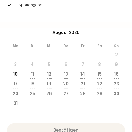
Ang
Sportangebote
Wass
Trop
Isla
The
August 2026
Erdi
Rula
Mo
Di
Mi
Do
Fr
Sa
So
Bad
1
2
Sch
aqu
3
4
5
6
7
8
9
The
10
11
12
13
14
15
16
Sins
---
---
---
---
---
---
alle
17
18
19
20
21
22
23
Ang
---
---
---
---
---
---
---
24
25
26
27
28
29
30
Zoo
---
---
---
---
---
---
---
&
31
Safa
---
Erle
Zoo
Han
Bestätigen