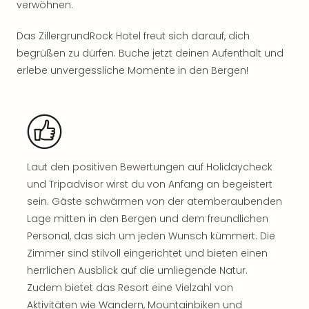
Sch
verwöhnen.
und
das
Das ZillergrundRock Hotel freut sich darauf, dich
Biest
begrüßen zu dürfen. Buche jetzt deinen Aufenthalt und
Wie
erlebe unvergessliche Momente in den Bergen!
Mari
Ther
Sta
Ente
Das
Pha
Laut den positiven Bewertungen auf Holidaycheck
der
Ope
und Tripadvisor wirst du von Anfang an begeistert
Köln
sein. Gäste schwärmen von der atemberaubenden
Tan
Lage mitten in den Bergen und dem freundlichen
der
Personal, das sich um jeden Wunsch kümmert. Die
Vam
Zimmer sind stilvoll eingerichtet und bieten einen
alle
herrlichen Ausblick auf die umliegende Natur.
Ang
Zudem bietet das Resort eine Vielzahl von
Sho
&
Aktivitäten wie Wandern, Mountainbiken und