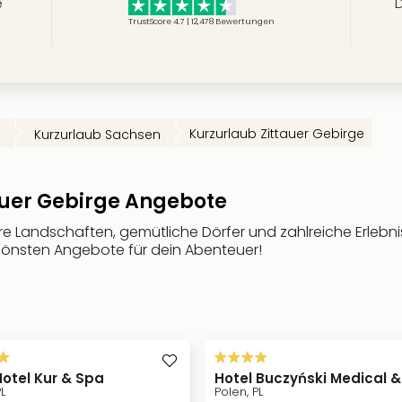
e
D
TrustScore 4.7 | 12,478
Bewertungen
Kurzurlaub Zittauer Gebirge
Kurzurlaub Sachsen
auer Gebirge Angebote
e Landschaften, gemütliche Dörfer und zahlreiche Erlebniss
schönsten Angebote für dein Abenteuer!
Hotel Kur & Spa
Hotel Buczyński Medical 
L
Polen, PL