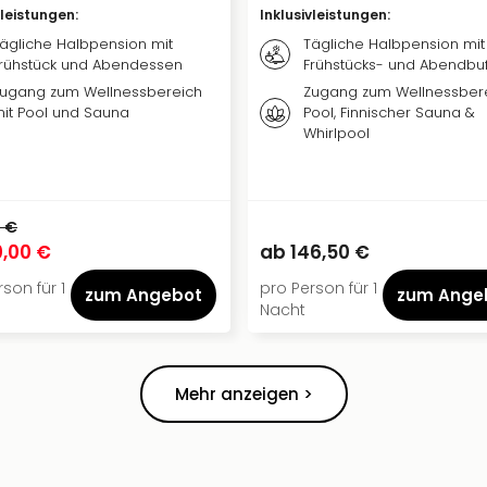
vleistungen
:
Inklusivleistungen
:
ägliche Halbpension mit
Tägliche Halbpension mit
rühstück und Abendessen
Frühstücks- und Abendbuf
ugang zum Wellnessbereich
Zugang zum Wellnessber
it Pool und Sauna
Pool, Finnischer Sauna &
Whirlpool
 €
0,00 €
ab
146,50 €
son für 1
pro Person für 1
zum Angebot
zum Ange
Nacht
Mehr anzeigen >