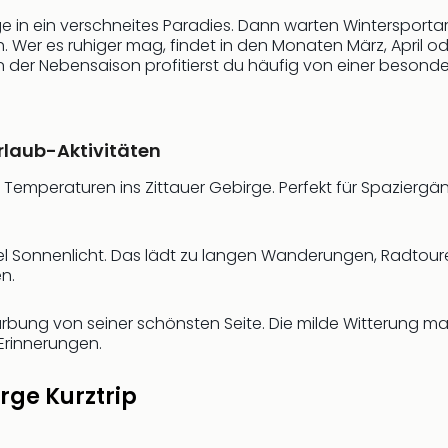
ge in ein verschneites Paradies. Dann warten Wintersporta
h. Wer es ruhiger mag, findet in den Monaten März, April 
der Nebensaison profitierst du häufig von einer besonder
rlaub-Aktivitäten
 Temperaturen ins Zittauer Gebirge. Perfekt für Spazierg
l Sonnenlicht. Das lädt zu langen Wanderungen, Radtour
en.
färbung von seiner schönsten Seite. Die milde Witterung
Erinnerungen.
irge Kurztrip