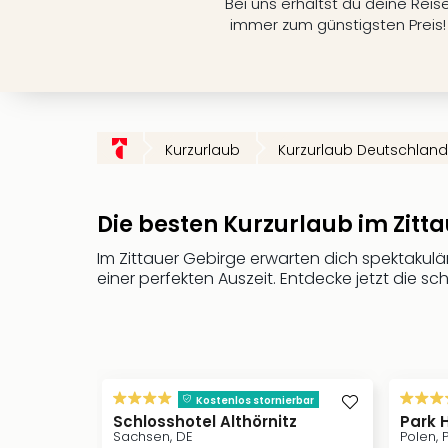
Bei uns erhältst du deine Reis
immer zum günstigsten Preis!
Kurzurlaub
Kurzurlaub Deutschland
Die besten Kurzurlaub im Zitt
Im Zittauer Gebirge erwarten dich spektakulär
einer perfekten Auszeit. Entdecke jetzt die 
Kostenlos stornierbar
Schlosshotel Althörnitz
Park 
Sachsen, DE
Polen, P