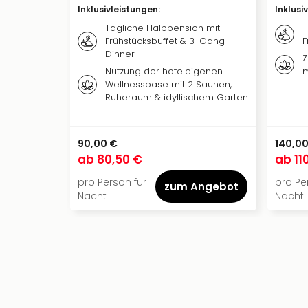
Inklusivleistungen
:
Inklusi
Tägliche Halbpension mit
T
Frühstücksbuffet & 3-Gang-
F
Dinner
Z
Nutzung der hoteleigenen
m
Wellnessoase mit 2 Saunen,
Ruheraum & idyllischem Garten
90,00 €
140,00
ab
80,50 €
ab
11
pro Person für 1
pro Per
zum Angebot
Nacht
Nacht