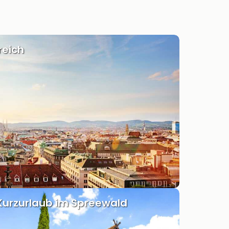
reich
Kurzurlaub im Spreewald