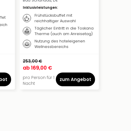
Bad Schandau, DE
Inklusivleistungen
:
Frühstücksbuffet mit
fet
reichhaltiger Auswahl
eich
Täglicher Eintritt in die Toskana
Therme (auch am Anreisetag)
Nutzung des hoteleigenen
Wellnessbereichs
253,00 €
ab
169,00 €
pro Person für 1
bot
zum Angebot
Nacht