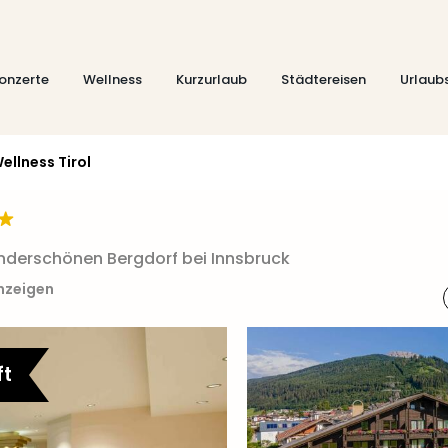
onzerte
Wellness
Kurzurlaub
Städtereisen
Urlaub
ellness Tirol
underschönen Bergdorf bei Innsbruck
anzeigen
ft