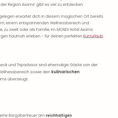
 der Region Axams’ gibt es viel zu entdecken.
gelegen erwartet dich in diesem magischen Ort bereits
rn, einem entspannenden Wellnessbereich und
ne, zu zweit oder als Familie, im MONDI Hotel Axams
gen hautnah erleben – für deinen perfekten
Kurzurlaub
heck und Tripadvisor sind ehemalige Gäste von der
ellnessbereich sowie den
kulinarischen
ams überzeugt.
r deine Bergabenteuer am
reichhaltigen