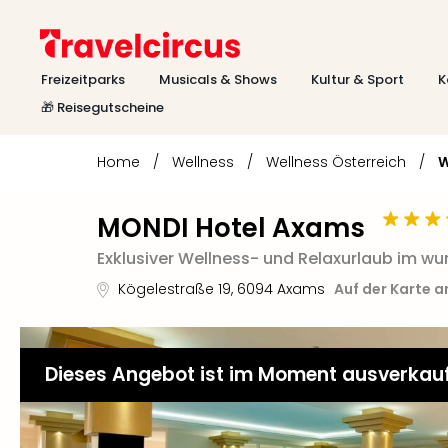
Freizeitparks
Musicals & Shows
Kultur & Sport
K
🎁 Reisegutscheine
Home
/
Wellness
/
Wellness Österreich
/
W
MONDI Hotel Axams
Exklusiver Wellness- und Relaxurlaub im w
Kögelestraße 19
,
6094
Axams
Auf der Karte 
Dieses Angebot ist im Moment ausverkau