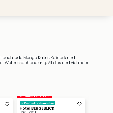
 auch jede Menge Kultur, Kulinarik und
er Wellnessbehandlung. All dies und viel mehr
inkl. Frühstück
inkl. Frü
Kostenlos stornierbar
Die Formul
München
Hotel BERGEBLICK
München, DE
Bad Tölz, DE