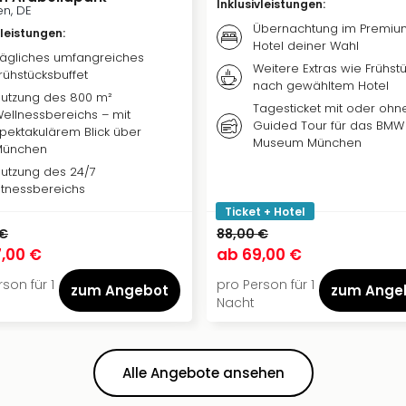
Inklusivleistungen
:
n, DE
Übernachtung im Premiu
vleistungen
:
Hotel deiner Wahl
ägliches umfangreiches
Weitere Extras wie Frühstü
rühstücksbuffet
nach gewähltem Hotel
utzung des 800 m²
Tagesticket mit oder ohn
ellnessbereichs – mit
Guided Tour für das BMW
pektakulärem Blick über
Museum München
München
utzung des 24/7
itnessbereichs
Ticket + Hotel
 €
88,00 €
,00 €
ab
69,00 €
son für 1
pro Person für 1
zum Angebot
zum Ange
Nacht
Alle Angebote ansehen