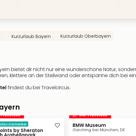
Kurzurlaub Oberbayern
Kurzurlaub Bayern
rn bietet dir nicht nur eine wunderschöne Natur, sondern
n, klettere an der Steilwand oder entspanne dich bei ein
tel
findest du bei Travelcircus.
ayern
. Frühstück
inkl. Frühstück
nlos stornierbar
BMW Museum
Garching bei München, DE
Points by Sheraton
h Arabellapark