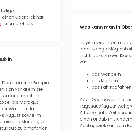
felligen
 einen Überblick hat,
n
zu empfehlen.
Was kann man in Obe
Bayern verbindet man vo
jeder Menge Möglichkei
nicht, dass zu den Kla
aub in
zählt:
das Wandern
das Klettern
s. Planst du zum Beispiel
das Fahrradfahren
n sich vor allem die
nessurlaub machen
Aber Oberbayern hat no
ktober bis März gut
Tagesausflug zur weltgr
 oder Wanderurlaub
Alt eine gute Zeit verb
bis August sowie im
einen Urlaub mit Kinder
eereichste Monate, vor
Ausflugsziele an, zum Bei
rturlaub zu empfehlen.