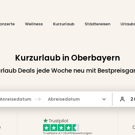
onzerte
Wellness
Kurzurlaub
Städtereisen
Urlaub
Kurzurlaub in Oberbayern
rlaub Deals jede Woche neu mit Bestpreisga
Anreisedatum
Abreisedatum
2
Trustpilot
e
D
TrustScore 4.7 | 12,478
Bewertungen