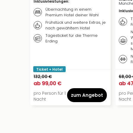
Inklusivleistungen
:
Münche
Übernachtung in einem
Inklusi
Premium Hotel deiner Wahl
T
Frühstück und weitere Extras, je
F
nach gewähltem Hotel
N
Tagesticket für die Therme
W
Erding
s
N
F
Ticket + Hotel
132,00 €
68,00
ab
99,00 €
ab
47
pro Person für 1
pro Per
zum Angebot
Nacht
Nacht