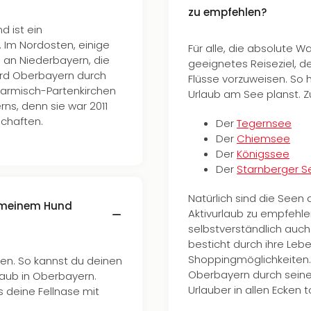
zu empfehlen?
 ist ein
 Im Nordosten, einige
Für alle, die absolute Wa
n an Niederbayern, die
geeignetes Reiseziel, d
ird Oberbayern durch
Flüsse vorzuweisen. So 
Garmisch-Partenkirchen
Urlaub am See planst. Z
ns, denn sie war 2011
schaften.
Der
Tegernsee
Der
Chiemsee
Der
Königssee
Der
Starnberger S
Natürlich sind die Seen
t meinem Hund
Aktivurlaub zu empfehle
selbstverständlich auc
besticht durch ihre Lebe
Shoppingmöglichkeiten. D
en. So kannst du deinen
Oberbayern durch seine V
laub in Oberbayern.
Urlauber in allen Ecken t
s deine Fellnase mit